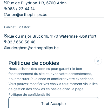
Rue de l’Hydrion 113, 6700 Arlon
063 / 22 44 14
arlon@orthophilips.be
Cabinet Boitsfort
Rue du major Brück 16, 1170 Watermael-Boitsfort
02 / 660 58 48
auderghem@orthophilips.be
Cabinet de M-e-Famenne
Politique de cookies
Nous utilisons des cookies pour garantir le bon
Chau. de l'Ourthe 14, 6900 Marche-en-Famenne
fonctionnement du site et, avec votre consentement,
084 / 31 29 76
pour mesurer l’audience et améliorer votre expérience.
marche-en-famenne@orthophilips.be
Vous pouvez modifier vos choix à tout moment via le lien
de gestion des cookies en bas de chaque page.
Cabinet Nivelles
Politique de confidentialité
Chaussée de Namur 119, 1402 Thines
Tout Accepter